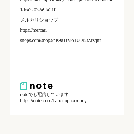
1dca32032a9fa21f
メルカリショップ
https://mercari-
shops.com/shops/nis9aTtMoT6Qr2tZrzqnf
noteでも配信しています
https://note.com/kanecopharmacy