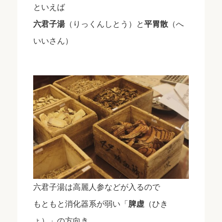
といえば
六君子湯
（りっくんしとう）と
平胃散
（へ
いいさん）
六君子湯は高麗人参などが入るので
もともと消化器系が弱い「
脾虚
（ひき
ょ）」の方向き